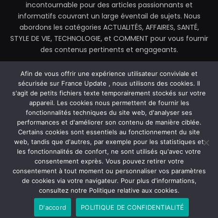
incontournable pour des articles passionnants et
informatifs couvrant un large éventail de sujets. Nous
abordons les catégories ACTUALITÉS, AFFAIRES, SANTÉ,
STYLE DE VIE, TECHNOLOGIE, et COMMENT pour vous fournir
des contenus pertinents et engageants.
contactez@franceupdate.fr
Afin de vous offrir une expérience utilisateur conviviale et
sécurisée sur France Update , nous utilisons des cookies. Il
s'agit de petits fichiers texte temporairement stockés sur votre
appareil. Les cookies nous permettent de fournir les
fonctionnalités techniques du site web, d'analyser ses
Facebook
X
Instagram
performances et d'améliorer son contenu de manière ciblée.
(Twitter)
Certains cookies sont essentiels au fonctionnement du site
web, tandis que d'autres, par exemple pour les statistiques et
MAISON
À PROPOS DE NOUS
les fonctionnalités de confort, ne sont utilisés qu'avec votre
POLITIQUE DE CONFIDENTIALITÉ
CONTACTEZ-NOUS
consentement exprès. Vous pouvez retirer votre
CONDITIONS GÉNÉRALES D’UTILISATION (CGU)
consentement à tout moment ou personnaliser vos paramètres
de cookies via votre navigateur. Pour plus d'informations,
consultez notre Politique relative aux cookies.
© 2026 France Update. Tous droits réservés.
D'accord
POLITIQUE DE CONFIDENTIALITÉ