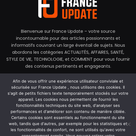
Bienvenue sur France Update – votre source
incontournable pour des articles passionnants et
informatifs couvrant un large éventail de sujets. Nous
abordons les catégories ACTUALITÉS, AFFAIRES, SANTÉ,
STYLE DE VIE, TECHNOLOGIE, et COMMENT pour vous fournir
des contenus pertinents et engageants.
contactez@franceupdate.fr
Afin de vous offrir une expérience utilisateur conviviale et
sécurisée sur France Update , nous utilisons des cookies. Il
s'agit de petits fichiers texte temporairement stockés sur votre
appareil. Les cookies nous permettent de fournir les
fonctionnalités techniques du site web, d'analyser ses
Facebook
X
Instagram
performances et d'améliorer son contenu de manière ciblée.
(Twitter)
Certains cookies sont essentiels au fonctionnement du site
web, tandis que d'autres, par exemple pour les statistiques et
MAISON
À PROPOS DE NOUS
les fonctionnalités de confort, ne sont utilisés qu'avec votre
POLITIQUE DE CONFIDENTIALITÉ
CONTACTEZ-NOUS
consentement exprès. Vous pouvez retirer votre