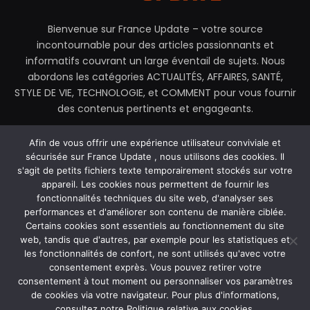
Bienvenue sur France Update – votre source
incontournable pour des articles passionnants et
informatifs couvrant un large éventail de sujets. Nous
abordons les catégories ACTUALITÉS, AFFAIRES, SANTÉ,
STYLE DE VIE, TECHNOLOGIE, et COMMENT pour vous fournir
des contenus pertinents et engageants.
contactez@franceupdate.fr
Afin de vous offrir une expérience utilisateur conviviale et
sécurisée sur France Update , nous utilisons des cookies. Il
s'agit de petits fichiers texte temporairement stockés sur votre
appareil. Les cookies nous permettent de fournir les
fonctionnalités techniques du site web, d'analyser ses
Facebook
X
Instagram
performances et d'améliorer son contenu de manière ciblée.
(Twitter)
Certains cookies sont essentiels au fonctionnement du site
web, tandis que d'autres, par exemple pour les statistiques et
MAISON
À PROPOS DE NOUS
les fonctionnalités de confort, ne sont utilisés qu'avec votre
POLITIQUE DE CONFIDENTIALITÉ
CONTACTEZ-NOUS
consentement exprès. Vous pouvez retirer votre
CONDITIONS GÉNÉRALES D’UTILISATION (CGU)
consentement à tout moment ou personnaliser vos paramètres
de cookies via votre navigateur. Pour plus d'informations,
consultez notre Politique relative aux cookies.