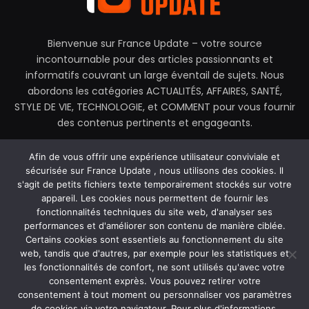
Bienvenue sur France Update – votre source
incontournable pour des articles passionnants et
informatifs couvrant un large éventail de sujets. Nous
abordons les catégories ACTUALITÉS, AFFAIRES, SANTÉ,
STYLE DE VIE, TECHNOLOGIE, et COMMENT pour vous fournir
des contenus pertinents et engageants.
contactez@franceupdate.fr
Afin de vous offrir une expérience utilisateur conviviale et
sécurisée sur France Update , nous utilisons des cookies. Il
s'agit de petits fichiers texte temporairement stockés sur votre
appareil. Les cookies nous permettent de fournir les
fonctionnalités techniques du site web, d'analyser ses
Facebook
X
Instagram
performances et d'améliorer son contenu de manière ciblée.
(Twitter)
Certains cookies sont essentiels au fonctionnement du site
web, tandis que d'autres, par exemple pour les statistiques et
MAISON
À PROPOS DE NOUS
les fonctionnalités de confort, ne sont utilisés qu'avec votre
POLITIQUE DE CONFIDENTIALITÉ
CONTACTEZ-NOUS
consentement exprès. Vous pouvez retirer votre
CONDITIONS GÉNÉRALES D’UTILISATION (CGU)
consentement à tout moment ou personnaliser vos paramètres
de cookies via votre navigateur. Pour plus d'informations,