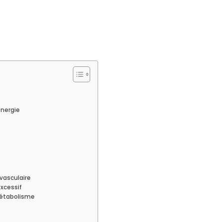
énergie
vasculaire
excessif
 métabolisme