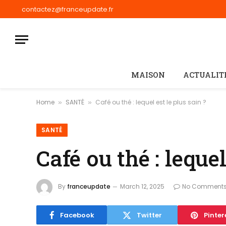
contactez@franceupdate.fr
MAISON
ACTUALIT
Home
SANTÉ
Café ou thé : lequel est le plus sain ?
»
»
SANTÉ
Café ou thé : lequel
By
franceupdate
March 12, 2025
No Comment
Facebook
Twitter
Pinter