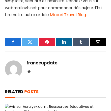
simplicité, sécurité et flexibilité. Rendez-vous sur
webmail.ovh.net pour commencer dès aujourd’hui .
Lire notre autre article
Mircari Travel Blog
.
Facebook
Twitter
Pinterest
LinkedIn
Tumblr
Email
franceupdate
Website
RELATED
POSTS