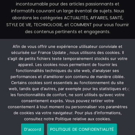
incontournable pour des articles passionnants et
informatifs couvrant un large éventail de sujets. Nous
abordons les catégories ACTUALITÉS, AFFAIRES, SANTÉ,
STYLE DE VIE, TECHNOLOGIE, et COMMENT pour vous fournir
des contenus pertinents et engageants.
contactez@franceupdate.fr
Afin de vous offrir une expérience utilisateur conviviale et
sécurisée sur France Update , nous utilisons des cookies. Il
s'agit de petits fichiers texte temporairement stockés sur votre
appareil. Les cookies nous permettent de fournir les
fonctionnalités techniques du site web, d'analyser ses
Facebook
X
Instagram
performances et d'améliorer son contenu de manière ciblée.
(Twitter)
Certains cookies sont essentiels au fonctionnement du site
web, tandis que d'autres, par exemple pour les statistiques et
MAISON
À PROPOS DE NOUS
les fonctionnalités de confort, ne sont utilisés qu'avec votre
POLITIQUE DE CONFIDENTIALITÉ
CONTACTEZ-NOUS
consentement exprès. Vous pouvez retirer votre
CONDITIONS GÉNÉRALES D’UTILISATION (CGU)
consentement à tout moment ou personnaliser vos paramètres
de cookies via votre navigateur. Pour plus d'informations,
consultez notre Politique relative aux cookies.
© 2026 France Update. Tous droits réservés.
D'accord
POLITIQUE DE CONFIDENTIALITÉ