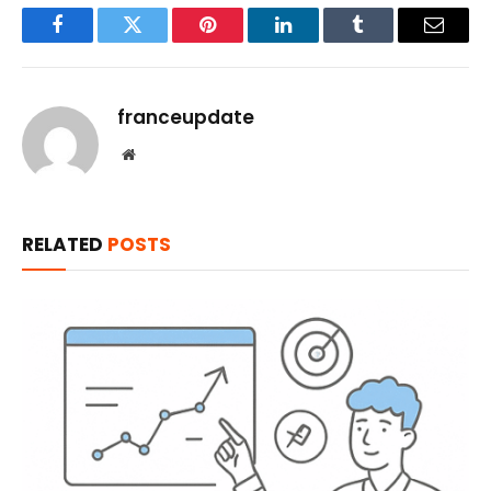
Facebook
Twitter
Pinterest
LinkedIn
Tumblr
Email
franceupdate
Website
RELATED
POSTS