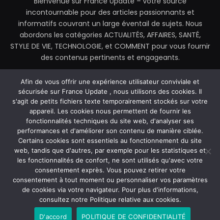
Bienvenue sur France Update – votre source
incontournable pour des articles passionnants et
informatifs couvrant un large éventail de sujets. Nous
abordons les catégories ACTUALITÉS, AFFAIRES, SANTÉ,
STYLE DE VIE, TECHNOLOGIE, et COMMENT pour vous fournir
des contenus pertinents et engageants.
contactez@franceupdate.fr
Afin de vous offrir une expérience utilisateur conviviale et
sécurisée sur France Update , nous utilisons des cookies. Il
s'agit de petits fichiers texte temporairement stockés sur votre
appareil. Les cookies nous permettent de fournir les
fonctionnalités techniques du site web, d'analyser ses
Facebook
X
Instagram
performances et d'améliorer son contenu de manière ciblée.
(Twitter)
Certains cookies sont essentiels au fonctionnement du site
web, tandis que d'autres, par exemple pour les statistiques et
MAISON
À PROPOS DE NOUS
les fonctionnalités de confort, ne sont utilisés qu'avec votre
POLITIQUE DE CONFIDENTIALITÉ
CONTACTEZ-NOUS
consentement exprès. Vous pouvez retirer votre
CONDITIONS GÉNÉRALES D’UTILISATION (CGU)
consentement à tout moment ou personnaliser vos paramètres
de cookies via votre navigateur. Pour plus d'informations,
consultez notre Politique relative aux cookies.
© 2026 France Update. Tous droits réservés.
D'accord
POLITIQUE DE CONFIDENTIALITÉ