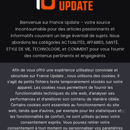
Bienvenue sur France Update – votre source
incontournable pour des articles passionnants et
informatifs couvrant un large éventail de sujets. Nous
abordons les catégories ACTUALITÉS, AFFAIRES, SANTÉ,
STYLE DE VIE, TECHNOLOGIE, et COMMENT pour vous fournir
des contenus pertinents et engageants.
contactez@franceupdate.fr
Afin de vous offrir une expérience utilisateur conviviale et
sécurisée sur France Update , nous utilisons des cookies. Il
s'agit de petits fichiers texte temporairement stockés sur votre
appareil. Les cookies nous permettent de fournir les
fonctionnalités techniques du site web, d'analyser ses
Facebook
X
Instagram
performances et d'améliorer son contenu de manière ciblée.
(Twitter)
Certains cookies sont essentiels au fonctionnement du site
web, tandis que d'autres, par exemple pour les statistiques et
MAISON
À PROPOS DE NOUS
les fonctionnalités de confort, ne sont utilisés qu'avec votre
POLITIQUE DE CONFIDENTIALITÉ
CONTACTEZ-NOUS
consentement exprès. Vous pouvez retirer votre
CONDITIONS GÉNÉRALES D’UTILISATION (CGU)
consentement à tout moment ou personnaliser vos paramètres