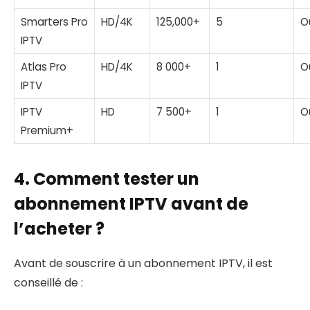
Smarters Pro
HD/4K
125,000+
5
O
IPTV
Atlas Pro
HD/4K
8 000+
1
O
IPTV
IPTV
HD
7 500+
1
O
Premium+
4. Comment tester un
abonnement IPTV avant de
l’acheter ?
Avant de souscrire à un abonnement IPTV, il est
conseillé de :