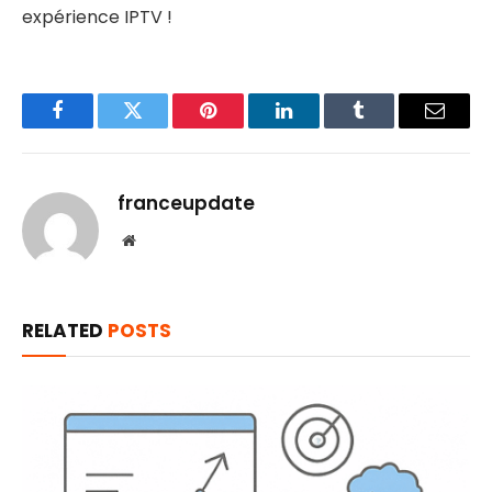
expérience IPTV !
Facebook
Twitter
Pinterest
LinkedIn
Tumblr
Email
franceupdate
Website
RELATED
POSTS